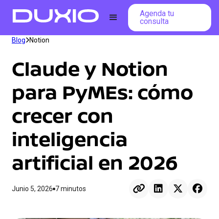
Agenda tu
consulta
Blog
Notion

Claude y Notion
para PyMEs: cómo
crecer con
inteligencia
artificial en 2026




Junio 5, 2026
7 minutos