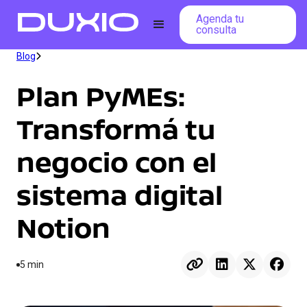
Agenda tu
consulta
Blog

Plan PyMEs:
Transformá tu
negocio con el
sistema digital
Notion




5 min